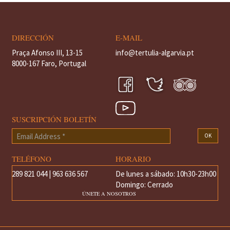
DIRECCIÓN
E-MAIL
Praça Afonso III, 13-15
info@tertulia-algarvia.pt
8000-167 Faro, Portugal
SUSCRIPCIÓN BOLETÍN
Email
OK
Address
*
TELÉFONO
HORARIO
289 821 044 | 963 636 567
De lunes a sábado: 10h30-23h00
Domingo: Cerrado
ÚNETE A NOSOTROS