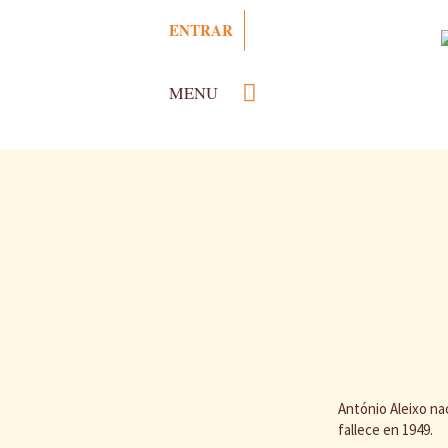
Pasar
ENTRAR
al
contenido
principal
MENU
António Aleixo na
fallece en 1949.