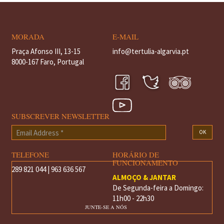
MORADA
E-MAIL
Praça Afonso III, 13-15
info@tertulia-algarvia.pt
8000-167 Faro, Portugal
SUBSCREVER NEWSLETTER
Email
OK
Address
*
TELEFONE
HORÁRIO DE
FUNCIONAMENTO
289 821 044 | 963 636 567
ALMOÇO & JANTAR
De Segunda-feira a Domingo:
11h00 - 22h30
JUNTE-SE A NÓS