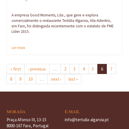
A empresa Good Moments, Lda., que gere e explora
comercialmente o restaurante Tertúlia Algarvia, Vila-Adentro,
em Faro, foi distinguida recentemente com o estatuto de PME
Líder 2015.
Ler mais
« first
‹ previous
…
2
3
4
5
6
7
8
9
10
…
next ›
last »
MORADA
E-MAIL
Praça Afonso III, 13-15
info@tertulia-algarvia.pt
8000-167 Faro, Portugal