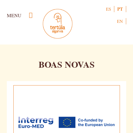
Passar
PT
ES
para
MENU
o
EN
conteúdo
principal
BOAS NOVAS