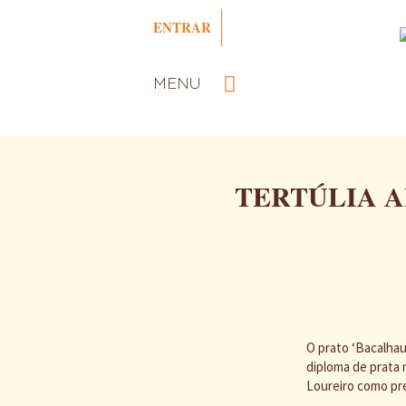
Passar
ENTRAR
para
o
conteúdo
principal
MENU
TERTÚLIA A
O prato ‘Bacalhau
diploma de prata 
Loureiro como pre