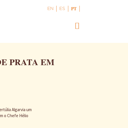
PT
EN
ES
DE PRATA EM
rtúlia Algarvia um
om o Chefe Hélio