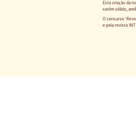
Esta criação da n
xarém sólido, amê
O concurso ‘Revol
e pela revista IN