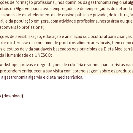
ações de formação profissional, nos domínios da gastronomia regional alga
inhos do Algarve, para ativos empregados e desempregados do setor da 
issionais de estabelecimentos de ensino público e privado, de instituiçõ
ial, e da população em geral com atividade profissional nesta área ou que
conversão profissional;
ações de sensibilização, educação e animação sociocultural para crianças
ular o interesse e o consumo de produtos alimentares locais, bem como c
 e estilos de vida saudáveis baseados nos princípios da Dieta Mediterrâ
al da Humanidade da UNESCO;
workshops, provas e degustações de culinária e vinhos, para turistas nac
pretendem enriquecer a sua visita com aprendizagem sobre os produtos 
 a gastronomia algarvia e dieta mediterrânica.
 (
download
)