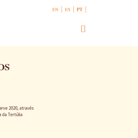
PT
EN
ES
OS
arve 2020, através
 da Tertúlia