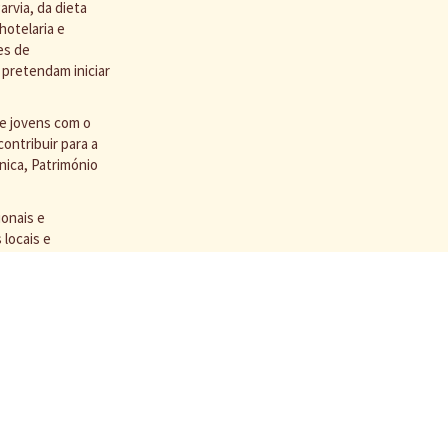
rvia, da dieta
hotelaria e
es de
 pretendam iniciar
 e jovens com o
ontribuir para a
nica, Património
ionais e
locais e