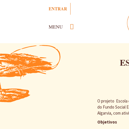
Passar
ENTRAR
para
o
conteúdo
MENU
principal
E
O projeto Escola 
do Fundo Social E
Algarvia, com ati
Objetivos